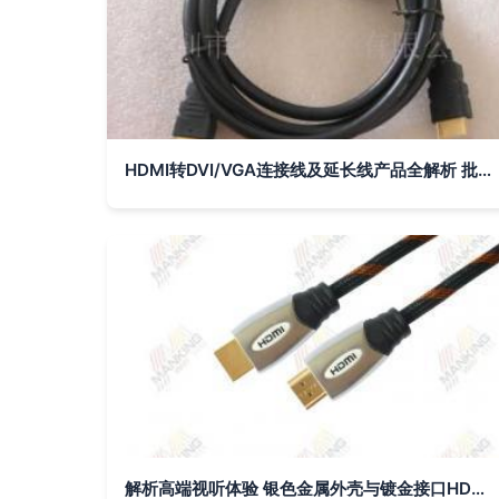
HDMI转DVI/VGA连接线及延长线产品全解析 批发优惠，提升电工电气布线效率
解析高端视听体验 银色金属外壳与镀金接口HDMI线在电工电气领域的应用