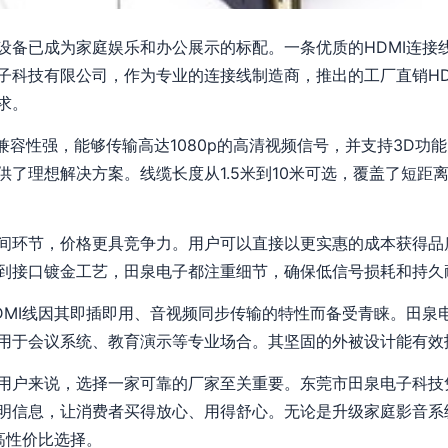
设备已成为家庭娱乐和办公展示的标配。一条优质的HDMI连接
子科技有限公司，作为专业的连接线制造商，推出的工厂直销HD
求。
准，兼容性强，能够传输高达1080p的高清视频信号，并支持3D
供了理想解决方案。线缆长度从1.5米到10米可选，覆盖了短距
间环节，价格更具竞争力。用户可以直接以更实惠的成本获得品
到接口镀金工艺，田泉电子都注重细节，确保低信号损耗和持久
DMI线因其即插即用、音视频同步传输的特性而备受青睐。田泉
用于会议系统、教育演示等专业场合。其坚固的外被设计能有效
用户来说，选择一家可靠的厂家至关重要。东莞市田泉电子科技
明信息，让消费者买得放心、用得舒心。无论是升级家庭影音系
高性价比选择。