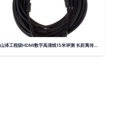
山泽工程级HDMI数字高清线15米评测 长距离传输的可靠之选