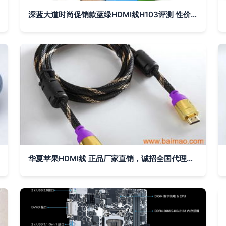
深蓝大道时尚促销款蓝绿HDMI线H103评测 性价比与品质的双重惊喜
华夏苹果HDMI线 正品厂家直销，诚招全国代理商加盟，把握商机共赢未来