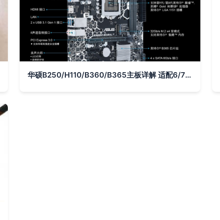
华硕B250/H110/B360/B365主板详解 适配6/7/8/9代处理器的1151针平台与HDMI连接指南