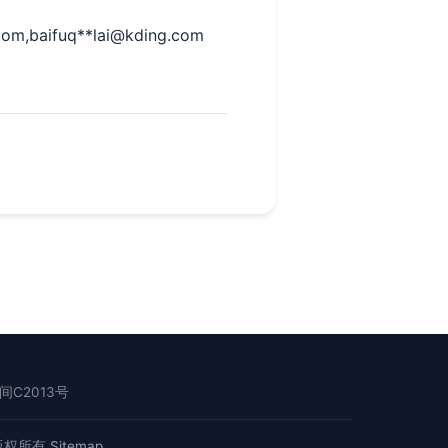
com
,baifuq**
lai@kding.com
C2013号
版权所有
Sitemap