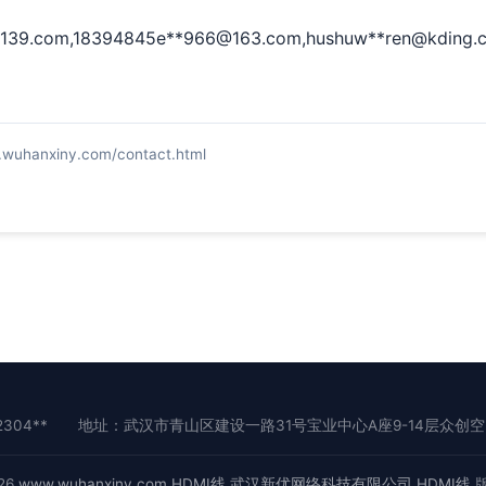
139.com
,18394845e**
966@163.com
,hushuw**
ren@kding.
nxiny.com/contact.html
304**
地址：武汉市青山区建设一路31号宝业中心A座9-14层众创空间
026
www.wuhanxiny.com
HDMI线
武汉新优网络科技有限公司
HDMI线